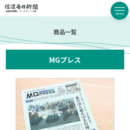
媒体資料
お問い合わせ・
信濃毎日新聞社
マーケティング局
ダウンロード
お申し込み
信濃毎日新聞の強み
商品一覧
商品一覧
事例紹介
広告掲載までの流れ
MGプレス
マーケティング局連絡先
取扱広告会社
入稿ガイド
よくあるご質問
お知らせ
プライバシーポリシー
信濃毎日新聞
信毎広告賞
デジタル