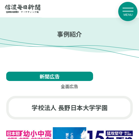
媒体資料
お問い合わせ・
信濃毎日新聞社
マーケティング局
ダウンロード
お申し込み
信濃毎日新聞の強み
事例紹介
商品一覧
事例紹介
広告掲載までの流れ
マーケティング局連絡先
新聞広告
取扱広告会社
入稿ガイド
全面広告
よくあるご質問
お知らせ
学校法人 長野日本大学学園
プライバシーポリシー
信濃毎日新聞
信毎広告賞
デジタル