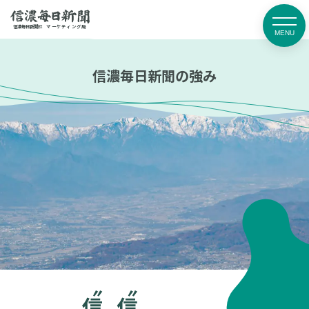
媒体資料
お問い合わせ・
信濃毎日新聞社
マーケティング局
ダウンロード
お申し込み
信濃毎日新聞の強み
信濃毎日新聞の強み
商品一覧
事例紹介
広告掲載までの流れ
マーケティング局連絡先
取扱広告会社
入稿ガイド
よくあるご質問
お知らせ
プライバシーポリシー
信濃毎日新聞
信毎広告賞
デジタル